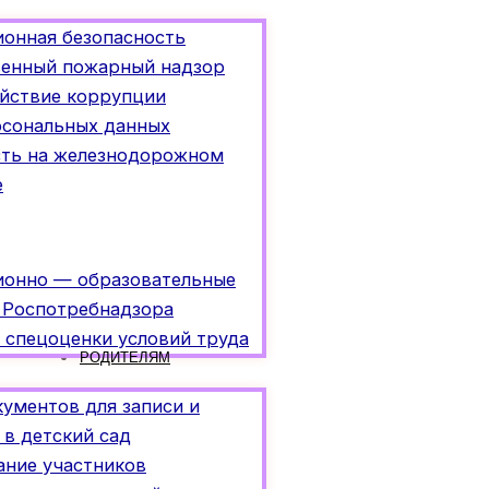
онная безопасность
венный пожарный надзор
йствие коррупции
рсональных данных
сть на железнодорожном
е
онно — образовательные
 Роспотребнадзора
 спецоценки условий труда
РОДИТЕЛЯМ
ументов для записи и
 в детский сад
ание участников