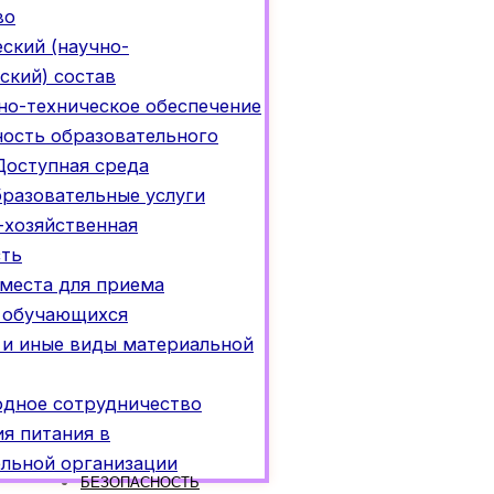
во
ский (научно-
ский) состав
но-техническое обеспечение
ность образовательного
Доступная среда
разовательные услуги
-хозяйственная
сть
места для приема
) обучающихся
 и иные виды материальной
дное сотрудничество
я питания в
ельной организации
БЕЗОПАСНОСТЬ